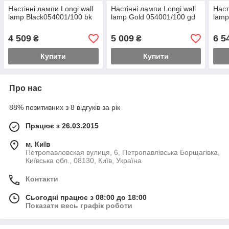
Настінні лампи Longi wall
Настінні лампи Longi wall
Наст
lamp Black054001/100 bk
lamp Gold 054001/100 gd
lamp
4 509
5 009
6 5
₴
₴
Купити
Купити
Про нас
88% позитивних з 8 відгуків за рік
Працює з 26.03.2015
м. Київ
Петропавловская вулиця, 6, Петропавлівська Борщагівка,
Київська обл., 08130, Київ, Україна
Контакти
Сьогодні працює з 08:00 до 18:00
Показати весь графік роботи