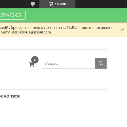
Кошик
-374-13-05
ицій , брендів не представленна на сайті,Ваш проєкт, посилання
пошту rassvetinua@gmail.com
0K GD 12036