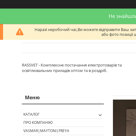
Не знайшли
Наразі неробочий час,Ви можете відправити Ваш запит
або фото позиції 
RASSVET - Комплексне постачання електротоварів та
освітлювальних приладів оптом та в роздріб.
КАТАЛОГ
ПРО КОМПАНІЮ
VASMAR|MAYTONI|FREYA