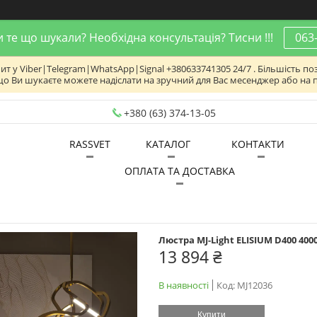
 те що шукали? Необхідна консультація? Тисни !!!
063
 у Viber|Telegram|WhatsApp|Signal +380633741305 24/7 . Більшість поз
що Ви шукаєте можете надіслати на зручний для Вас месенджер або на 
+380 (63) 374-13-05
RASSVET
КАТАЛОГ
КОНТАКТИ
ОПЛАТА ТА ДОСТАВКА
Люстра MJ-Light ELISIUM D400 400
13 894 ₴
В наявності
Код:
MJ12036
Купити