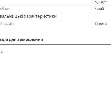
MJ-Light
робник
Китай
вальницькі характеристики
ий термін
12 років
ація для замовлення
 ₴