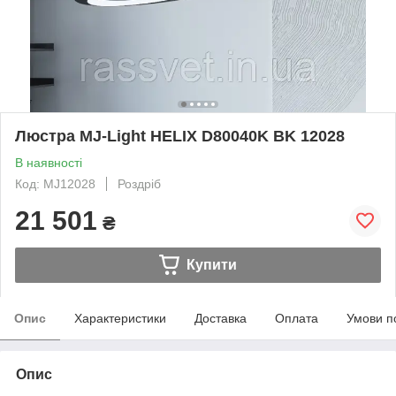
Люстра MJ-Light HELIX D80040K BK 12028
В наявності
Код: MJ12028
Роздріб
21 501
₴
Купити
Опис
Характеристики
Доставка
Оплата
Умови п
Опис