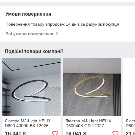
Умови повернення
Повернення товару впродовж 14 днів за рахунок покупця
Всі умови повернення
Подібні товари компанії
Люстра MJ-Light HELIX
Люстра MJ-Light HELIX
Люст
D600 4000K BK 12026
D60040K GD 12027
D80
16 041
16 041
21 
₴
₴