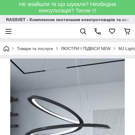
Не знайшли те що шукали? Необхідна
консультація? Тисни !!!
RASSVET - Комплексне постачання електротоварів та освіт
Товари та послуги
ЛЮСТРИ І ПІДВІСИ NEW
MJ Light