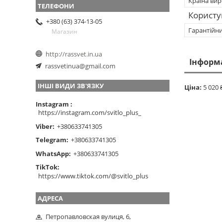
Країна ви
Користу
+380 (63) 374-13-05
Гарантійн
Магазин
http://rassvet.in.ua
Інформ
rassvetinua@gmail.com
ІНШІ ВИДИ ЗВ'ЯЗКУ
Ціна:
5 020 
Instagram
https://instagram.com/svitlo_plus_
Viber
+380633741305
Telegram
+380633741305
WhatsApp
+380633741305
TikTok
https://www.tiktok.com/@svitlo_plus
Петропавловская вулиця, 6,