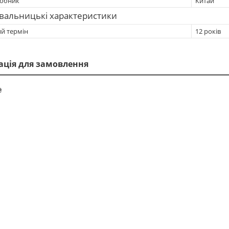
робник
Китай
вальницькі характеристики
ий термін
12 років
ація для замовлення
₴