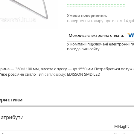
повернення товару протягом 14 дн
У компанії підключені електронні п
покидаючи сайту.
рина — 360×1100 мм, висота опуску — до 1550 мм Потребується потужні
'яке розсіяне світло Тип
світлодіоду
: EDISSON SMD LED
еристики
 атрибути
MJ-Light