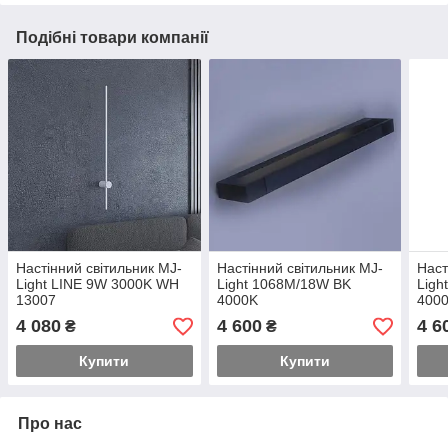
Подібні товари компанії
Настінний світильник MJ-
Настінний світильник MJ-
Наст
Light LINE 9W 3000K WH
Light 1068M/18W BK
Lig
13007
4000K
400
4 080
4 600
4 6
₴
₴
Купити
Купити
Про нас