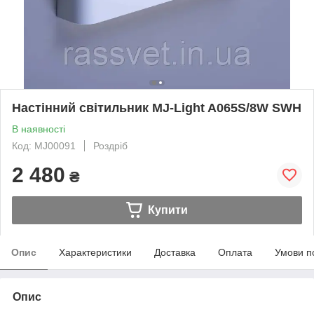
Настінний світильник MJ-Light A065S/8W SWH
В наявності
Код: MJ00091
Роздріб
2 480
₴
Купити
Опис
Характеристики
Доставка
Оплата
Умови п
Опис