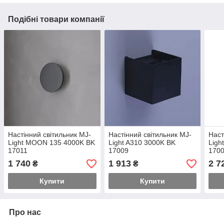
Подібні товари компанії
Настінний світильник MJ-
Настінний світильник MJ-
Наст
Light MOON 135 4000K BK
Light A310 3000K BK
Ligh
17011
17009
170
1 740
1 913
2 7
₴
₴
Купити
Купити
Про нас