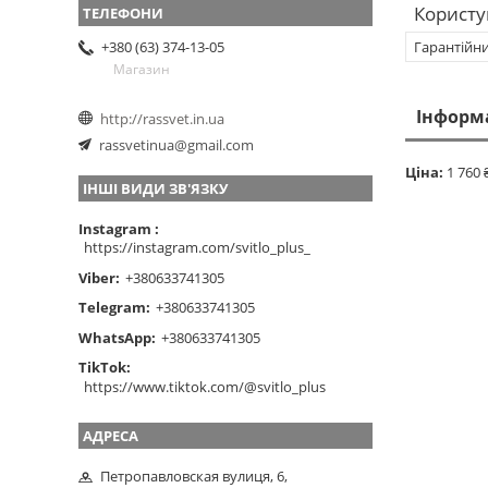
Користу
Гарантійн
+380 (63) 374-13-05
Магазин
Інформ
http://rassvet.in.ua
rassvetinua@gmail.com
Ціна:
1 760 
ІНШІ ВИДИ ЗВ'ЯЗКУ
Instagram
https://instagram.com/svitlo_plus_
Viber
+380633741305
Telegram
+380633741305
WhatsApp
+380633741305
TikTok
https://www.tiktok.com/@svitlo_plus
Петропавловская вулиця, 6,