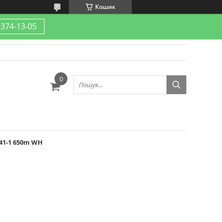
Кошик
-374-13-05
941-1 650m WH