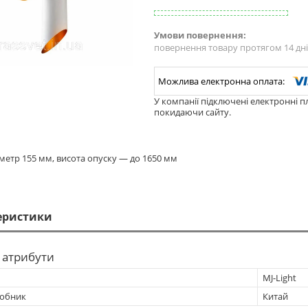
повернення товару протягом 14 дн
У компанії підключені електронні п
покидаючи сайту.
аметр 155 мм, висота опуску — до 1650 мм
еристики
 атрибути
MJ-Light
робник
Китай