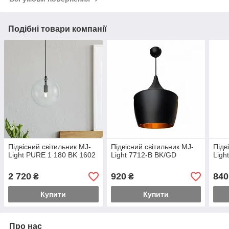
Подібні товари компанії
Підвісний світильник MJ-
Підвісний світильник MJ-
Підв
Light PURE 1 180 BK 1602
Light 7712-B BK/GD
Ligh
2 720
920
840
₴
₴
Купити
Купити
Про нас