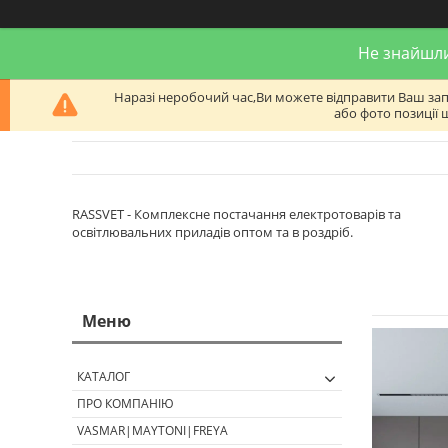
Не знайшли
Наразі неробочий час,Ви можете відправити Ваш запит
або фото позиції 
RASSVET - Комплексне постачання електротоварів та
освітлювальних приладів оптом та в роздріб.
КАТАЛОГ
ПРО КОМПАНІЮ
VASMAR|MAYTONI|FREYA