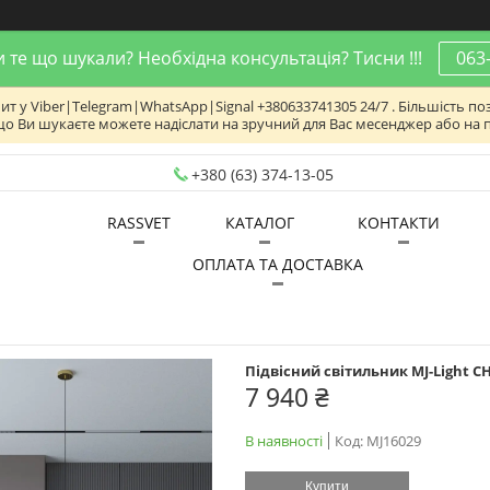
 те що шукали? Необхідна консультація? Тисни !!!
063
 у Viber|Telegram|WhatsApp|Signal +380633741305 24/7 . Більшість поз
що Ви шукаєте можете надіслати на зручний для Вас месенджер або на 
+380 (63) 374-13-05
RASSVET
КАТАЛОГ
КОНТАКТИ
ОПЛАТА ТА ДОСТАВКА
Підвісний світильник MJ-Light CH
7 940 ₴
В наявності
Код:
MJ16029
Купити