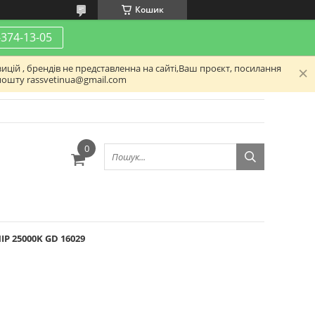
Кошик
-374-13-05
ицій , брендів не представленна на сайті,Ваш проєкт, посилання
пошту rassvetinua@gmail.com
IP 25000K GD 16029