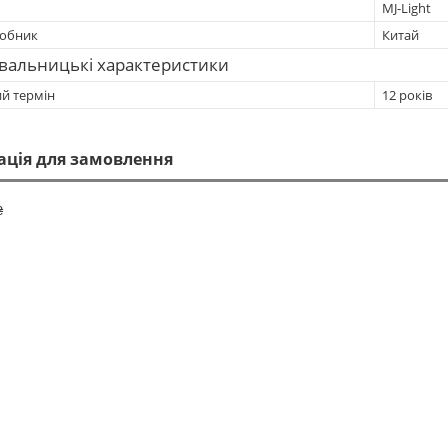
MJ-Light
робник
Китай
вальницькі характеристики
ий термін
12 років
ація для замовлення
₴