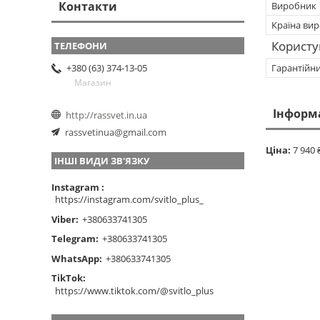
Контакти
Виробник
Країна ви
Користу
Гарантійн
+380 (63) 374-13-05
Магазин
Інформ
http://rassvet.in.ua
rassvetinua@gmail.com
Ціна:
7 940 
ІНШІ ВИДИ ЗВ'ЯЗКУ
Instagram
https://instagram.com/svitlo_plus_
Viber
+380633741305
Telegram
+380633741305
WhatsApp
+380633741305
TikTok
https://www.tiktok.com/@svitlo_plus