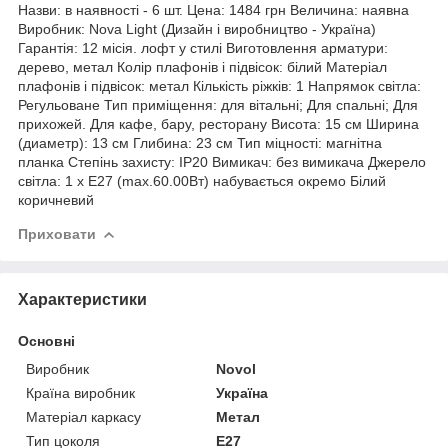
Назви: в наявності - 6 шт. Цена: 1484 грн Величина: наявна
Виробник: Nova Light (Дизайн і виробництво - Україна)
Гарантія: 12 місія. лофт у стилі Виготовлення арматури:
дерево, метал Колір плафонів і підвісок: білий Матеріал
плафонів і підвісок: метал Кількість ріжків: 1 Напрямок світла:
Регульоване Тип приміщення: для вітальні; Для спальні; Для
прихожей. Для кафе, бару, ресторану Висота: 15 см Ширина
(диаметр): 13 см Глибина: 23 см Тип міцності: магнітна
планка Степінь захисту: IP20 Вимикач: без вимикача Джерело
світла: 1 x E27 (max.60.00Вт) набувається окремо Білий
коричневий
Приховати
Характеристики
Основні
Виробник
Novol
Країна виробник
Україна
Матеріал каркасу
Метал
Тип цоколя
E27