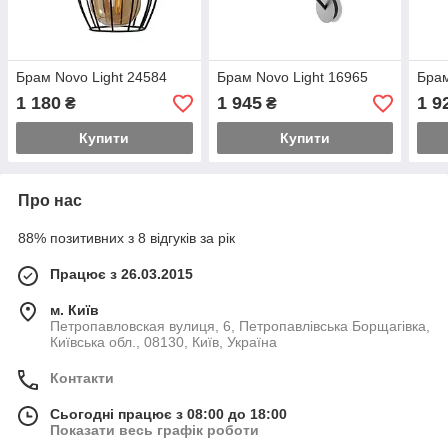
Брам Novo Light 24584
Брам Novo Light 16965
Брам
1 180
1 945
1 9
₴
₴
Купити
Купити
Про нас
88% позитивних з 8 відгуків за рік
Працює з 26.03.2015
м. Київ
Петропавловская вулиця, 6, Петропавлівська Борщагівка,
Київська обл., 08130, Київ, Україна
Контакти
Сьогодні працює з 08:00 до 18:00
Показати весь графік роботи