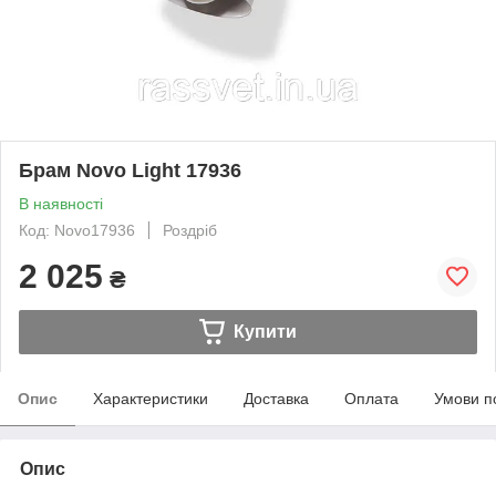
Брам Novo Light 17936
В наявності
Код: Novo17936
Роздріб
2 025
₴
Купити
Опис
Характеристики
Доставка
Оплата
Умови п
Опис