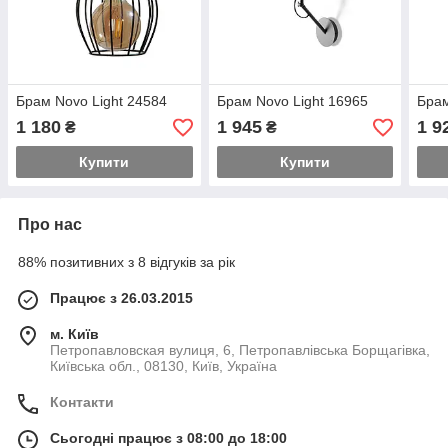
Брам Novo Light 24584
Брам Novo Light 16965
Брам
1 180
1 945
1 9
₴
₴
Купити
Купити
Про нас
88% позитивних з 8 відгуків за рік
Працює з 26.03.2015
м. Київ
Петропавловская вулиця, 6, Петропавлівська Борщагівка,
Київська обл., 08130, Київ, Україна
Контакти
Сьогодні працює з 08:00 до 18:00