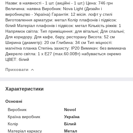
Назви: в наявності - 1 шт. (акційні - 1 шт.) Цена: 746 грн
Величина: наявна Виробник: Nova Light (Дизайн і
виробництво - Україна) Гарантія: 12 місія. лофт у стилі
Виготовлення арматури: метал Колір плафонів і підвісок:
білий Матеріал плафонів і підвісок: метал Кількість ріжків: 1
Напрямок світла: Тип приміщення: для вітальні; Для спальні;
Для коридору. Для кафе, бару, ресторану Висота: 52 см
Ширина (диаметр): 20 см Глибина: 34 см Тип міцності:
магнітна планка Степінь захисту: IP20 Вимикач: без вимикача
Джерело світла: 1 x E27 (max.60.00Вт) набувається окремо
ЦВЕТ: білий
Приховати
Характеристики
Основні
Виробник
Novol
Країна виробник
Україна
Колір
Білий
Матеріал каркасу
Метал