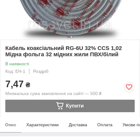
Кабель коаксіальний RG-6U 32% ССS 1,02
Мідна фольга 32 мідних жили ПВХ/білий
В наявності
Код: EH-1
Роздріб
7,47
₴
Мінімальна сума замовлення на сайті — 500 ₴
Купити
Опис
Характеристики
Доставка
Оплата
Умови п