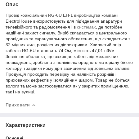
Опис
Провід коаксіальний RG-6U EH-1 виробництва компанії
ElectroHouse використовують для під'єднання апаратури
телевізійного та радіомовлення і в
системах
, де потрібен
надійний захист сигналу. Виріб складається з центрального
провідника та екранувального обплетення, що складається з
32 мідних жил, розділених діелектриком. Хвилястий опір
кабелю RG-6U становить 74 Ом, місткість 47,01 пФ/м.
Зовнішня оболонка, що захищає кабель від механічних
пошкоджень, зроблена з полівінілхлоридного матеріалу білого
кольору, і завдяки йому дріт захищений від зовнішніх впливів.
Продукція проходить перевірку на наявність розривів і
прихованих дефектів у ізоляційним шаром. Товар не боїться
вологи та може застосовуватися як у закритих приміщеннях,
так і на вулиці.
Приховати
Характеристики
Основні