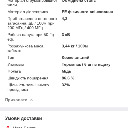
Матеріал струмопровідної
Обміднена сталь
жили
Матеріал діелектрика
PE фізичного спінювання
Приб. значення погонного
4,3
загасання, дБ / 100м при
200 МГц / 400 МГц
Робоча напуга при 50 Гц
3 кВ
еф.
Розрахункова маса
3,44 кг / 100м
кабелю
Тип
Коаксіальний
Упаковка
Термопак / 6 шт в ящику
Фольга
Мідь
Швидкість поширення
86,6 %
Щільність зовнішнього
32%
провідника
Приховати
Умови доставки
Нова Пошта