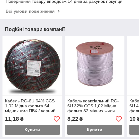
Повернення товару впродовж 14 днів за рахунок покупця
Всі умови повернення
Подібні товари компанії
Кабель RG-6U 64% ССS
Кабель коаксіальний RG-
Кабе
1,02 Мідна фольга 64
6U 32% ССS 1,02 Мідна
6U 4
мідних жил ПВХ / чорний
фольга 32 мідних жили
фоль
ПВХ/білий
ПВХ/
11,18
8,22
10
₴
₴
Купити
Купити