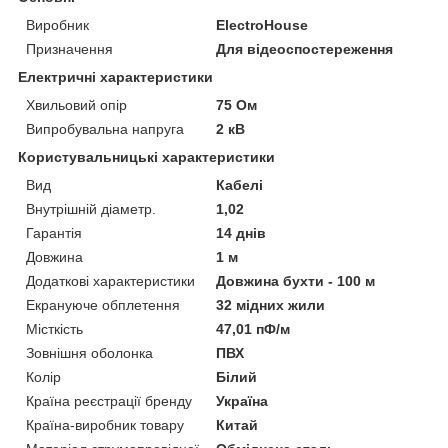
Виробник
ElectroHouse
Призначення
Для відеоспостереження
Електричні характеристики
Хвильовий опір
75 Ом
Випробувальна напруга
2 кВ
Користувальницькі характеристики
Вид
Кабелі
Внутрішній діаметр.
1,02
Гарантія
14 днів
Довжина
1 м
Додаткові характеристики
Довжина бухти - 100 м
Екрануюче обплетення
32 мідних жили
Місткість
47,01 пФ/м
Зовнішня оболонка
ПВХ
Колір
Білий
Країна реєстрації бренду
Україна
Країна-виробник товару
Китай