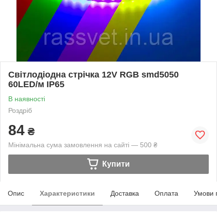
Світлодіодна стрічка 12V RGB smd5050
60LED/м IP65
В наявності
Роздріб
84
₴
Мінімальна сума замовлення на сайті — 500 ₴
Купити
Опис
Характеристики
Доставка
Оплата
Умови 