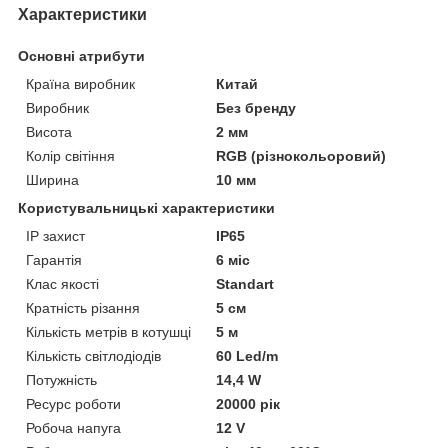
Характеристики
Основні атрибути
Країна виробник
Китай
Виробник
Без бренду
Висота
2 мм
Колір світіння
RGB (різнокольоровий)
Ширина
10 мм
Користувальницькі характеристики
IP захист
IP65
Гарантія
6 міс
Клас якості
Standart
Кратність різання
5 см
Кількість метрів в котушці
5 м
Кількість світлодіодів
60 Led/m
Потужність
14,4 W
Ресурс роботи
20000 рік
Робоча напуга
12 V