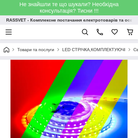
Не знайшли те що шукали? Необхідна
консультація? Тисни !!!
RASSVET - Комплексне постачання електротоварів та освіт
Товари та послуги
LED СТРІЧКА,КОМПЛЕКТУЮЧІ
Св