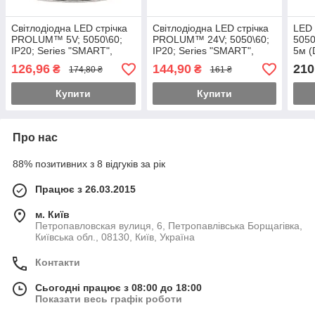
Світлодіодна LED стрічка
Світлодіодна LED стрічка
LED 
PROLUM™ 5V; 5050\60;
PROLUM™ 24V; 5050\60;
5050
IP20; Series "SMART",
IP20; Series "SMART",
5м 
RGB (Pixel Full Color)
RGB (Pixel Full Color)
126,96
144,90
210
₴
₴
174,80 ₴
161 ₴
Купити
Купити
Про нас
88% позитивних з 8 відгуків за рік
Працює з 26.03.2015
м. Київ
Петропавловская вулиця, 6, Петропавлівська Борщагівка,
Київська обл., 08130, Київ, Україна
Контакти
Сьогодні працює з 08:00 до 18:00
Показати весь графік роботи