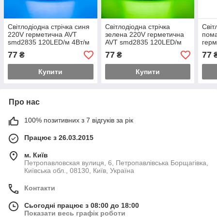
Світлодіодна стрічка синя
Світлодіодна стрічка
Світ
220V герметична AVT
зелена 220V герметична
пом
smd2835 120LED/м 4Вт/м
AVT smd2835 120LED/м
герм
IP65
4Вт/м IP65
120L
77
77
77
₴
₴
Купити
Купити
Про нас
100% позитивних з 7 відгуків за рік
Працює з 26.03.2015
м. Київ
Петропавловская вулиця, 6, Петропавлівська Борщагівка,
Київська обл., 08130, Київ, Україна
Контакти
Сьогодні працює з 08:00 до 18:00
Показати весь графік роботи