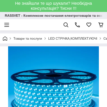
Не знайшли те що шукали? Необхідна
консультація? Тисни !!!
RASSVET - Комплексне постачання електротоварів та освіт
Товари та послуги
LED СТРІЧКА,КОМПЛЕКТУЮЧІ
Св