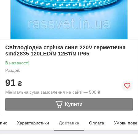
Світлодіодна стрічка синя 220V герметична
smd2835 120LED/м 12Вт/м IP65
В наявності
Роздріб
91
₴
Мінімальна сума замовлення на сайті — 500 ₴
Купити
пис
Характеристики
Доставка
Оплата
Умови пове