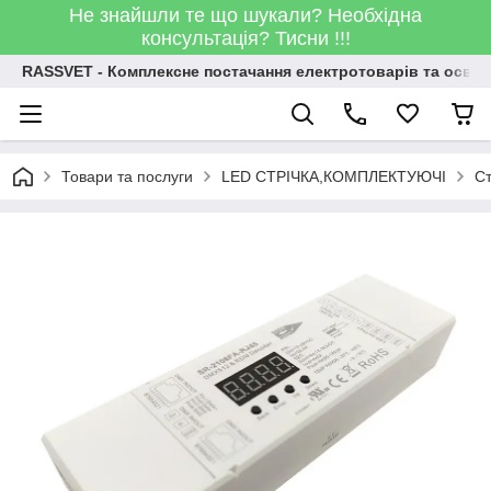
Не знайшли те що шукали? Необхідна
консультація? Тисни !!!
RASSVET - Комплексне постачання електротоварів та освіт
Товари та послуги
LED СТРІЧКА,КОМПЛЕКТУЮЧІ
Ст