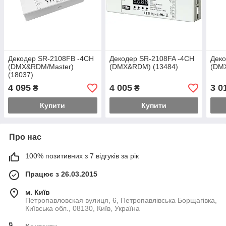
Декодер SR-2108FB -4CH
Декодер SR-2108FA -4CH
Дек
(DMX&RDM/Master)
(DMX&RDM) (13484)
(DMX
(18037)
4 095
4 005
3 0
₴
₴
Купити
Купити
Про нас
100% позитивних з 7 відгуків за рік
Працює з 26.03.2015
м. Київ
Петропавловская вулиця, 6, Петропавлівська Борщагівка,
Київська обл., 08130, Київ, Україна