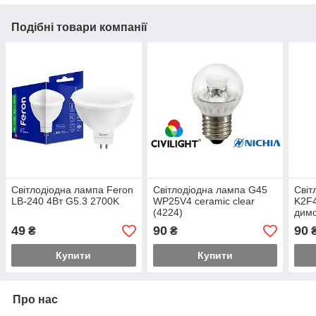
Подібні товари компанії
Світлодіодна лампа Feron
Світлодіодна лампа G45
Світ
LB-240 4Вт G5.3 2700K
WP25V4 ceramic clear
K2F4
(4224)
димо
49
90
90
₴
₴
Купити
Купити
Про нас