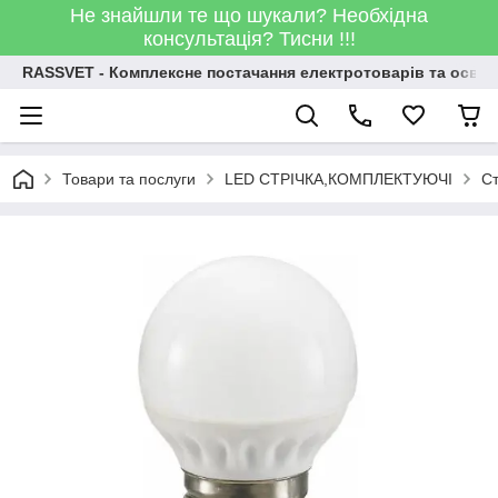
Не знайшли те що шукали? Необхідна
консультація? Тисни !!!
RASSVET - Комплексне постачання електротоварів та освіт
Товари та послуги
LED СТРІЧКА,КОМПЛЕКТУЮЧІ
Ст