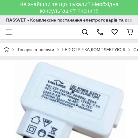
Не знайшли те що шукали? Необхідна
консультація? Тисни !!!
RASSVET - Комплексне постачання електротоварів та освіт
Товари та послуги
LED СТРІЧКА,КОМПЛЕКТУЮЧІ
Ст