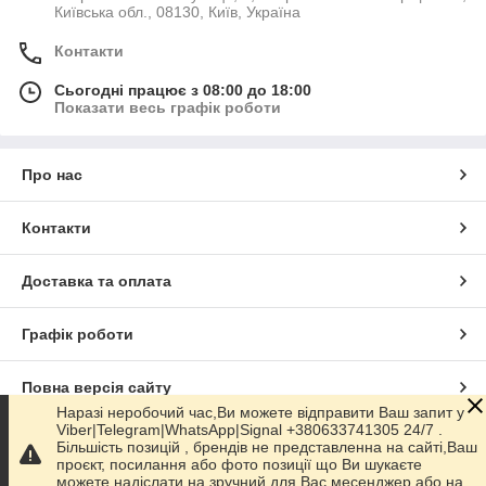
Київська обл., 08130, Київ, Україна
Контакти
Сьогодні працює з 08:00 до 18:00
Показати весь графік роботи
Про нас
Контакти
Доставка та оплата
Графік роботи
Повна версія сайту
Наразі неробочий час,Ви можете відправити Ваш запит у
Viber|Telegram|WhatsApp|Signal +380633741305 24/7 .
Сайт створено на маркетплейсі
Prom.ua
Більшість позицій , брендів не представленна на сайті,Ваш
проєкт, посилання або фото позиції що Ви шукаєте
можете надіслати на зручний для Вас месенджер або на