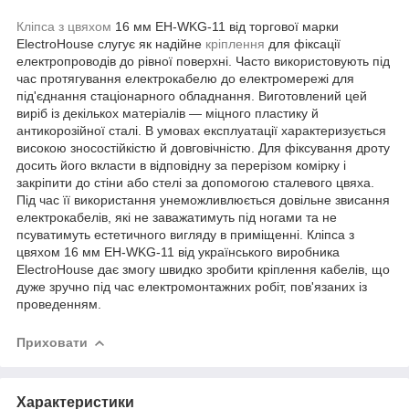
Кліпса з цвяхом
16 мм EH-WKG-11 від торгової марки
ElectroHouse слугує як надійне
кріплення
для фіксації
електропроводів до рівної поверхні. Часто використовують під
час протягування електрокабелю до електромережі для
під'єднання стаціонарного обладнання. Виготовлений цей
виріб із декількох матеріалів — міцного пластику й
антикорозійної сталі. В умовах експлуатації характеризується
високою зносостійкістю й довговічністю. Для фіксування дроту
досить його вкласти в відповідну за перерізом комірку і
закріпити до стіни або стелі за допомогою сталевого цвяха.
Під час її використання унеможливлюється довільне звисання
електрокабелів, які не заважатимуть під ногами та не
псуватимуть естетичного вигляду в приміщенні. Кліпса з
цвяхом 16 мм EH-WKG-11 від українського виробника
ElectroHouse дає змогу швидко зробити кріплення кабелів, що
дуже зручно під час електромонтажних робіт, пов'язаних із
проведенням.
Приховати
Характеристики