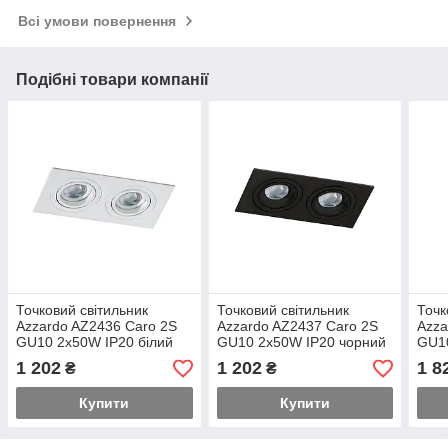
Всі умови повернення
Подібні товари компанії
Точковий світильник
Точковий світильник
Точк
Azzardo AZ2436 Caro 2S
Azzardo AZ2437 Caro 2S
Azza
GU10 2x50W IP20 білий
GU10 2x50W IP20 чорний
GU10
1 202
1 202
1 8
₴
₴
Купити
Купити