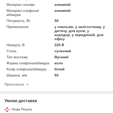
Матеріал основи
алюміній
Матеріал плафона/
алюміній
абажура
Потужність, Вт
50
Призначення
у спальню, у зал/гостинну, у
дитячу, для кухні, у
коридор, у передпокій, для
офісу
Напруга, В
220 В
Стиль
сучасний
Тип монтажу
Врізний
Форма плафона/абажура
коло
Колір плафона/абажуру
білий
Ширина, мм
93
Приховати
Умови доставки
Нова Пошта