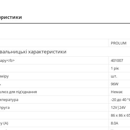
еристики
PROLUM
вальницькі характеристики
вару</b>
401007
1 рік
иміру
шт.
ь
96W
люз для під'єднання
Немає
мпература
-20 до 40 °
пруга
12V|24V
86 х 86 х 
у (А)
8.0А