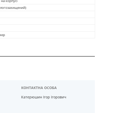
 на корпусі
вологозахищений)
мер
Катерюшин Ігор Ігорович