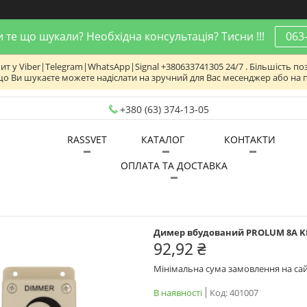
 те що шукали? Необхідна консультація? Тисни !!!
063
 у Viber|Telegram|WhatsApp|Signal +380633741305 24/7 . Більшість поз
що Ви шукаєте можете надіслати на зручний для Вас месенджер або на 
+380 (63) 374-13-05
RASSVET
КАТАЛОГ
КОНТАКТИ
ОПЛАТА ТА ДОСТАВКА
Димер вбудований PROLUM 8A 
92,92 ₴
Мінімальна сума замовлення на сай
В наявності
Код:
401007