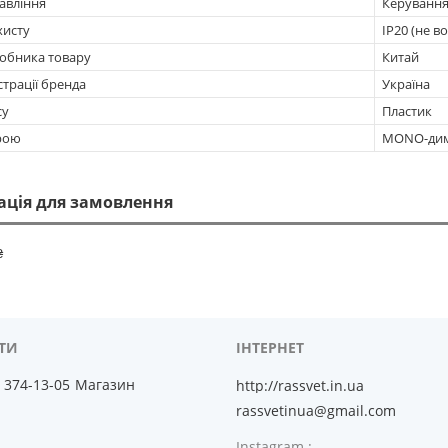
авління
Керування
хисту
IP20 (не 
робника товару
Китай
страції бренда
Україна
су
Пластик
рою
MONO-ди
ація для замовлення
₴
) 374-13-05
Магазин
http://rassvet.in.ua
rassvetinua@gmail.com
Instagram