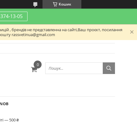
Кошик
-374-13-05
ицій , брендів не представленна на сайті,Ваш проєкт, посилання
пошту rassvetinua@gmail.com
KNOB
ті — 500 ₴