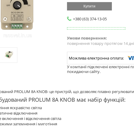
Купити
+380 (63) 374-13-05
повернення товару протягом 14 дн
У компанії підключені електронні п
покидаючи сайту.
ваний PROLUM 8A KNOB- це пристрій, що дозволяє плавно регулювати я
будований PROLUM 8A KNOB має набір функцій:
іння яскравістю світла
атичне відключення
 включення і відключення світла
режими затемнення і миготіння