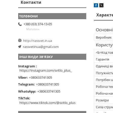
Контакти
Характ
+380 (63) 374-13-05
Основні
Магазин
Виробник
http://rassvet.in.ua
Користу
rassvetinua@gmail.com
<b>Код то
ІНШІ ВИДИ ЗВ'ЯЗКУ
Гарантія
Instagram
Одиниці в
https://instagram.com/svitlo_plus_
Потужніст
Viber
+380633741305
Потрібен ш
Telegram
+380633741305
Робоча те
WhatsApp
+380633741305
Робоча на
TikTok
Розміри
https://www.tiktok.com/@svitlo_plus
Сила струм