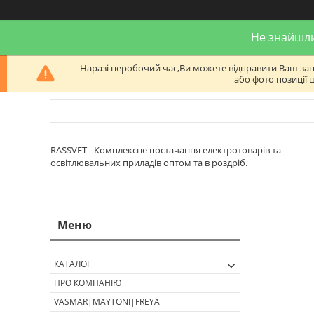
Не знайшли
Наразі неробочий час,Ви можете відправити Ваш запит
або фото позиції 
RASSVET - Комплексне постачання електротоварів та
освітлювальних приладів оптом та в роздріб.
КАТАЛОГ
ПРО КОМПАНІЮ
VASMAR|MAYTONI|FREYA