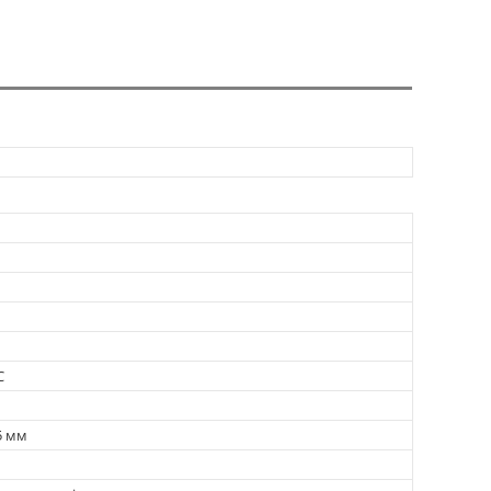
C
65 мм