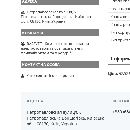
Спосіб упр
Ступінь за
Петропавловская вулиця, 6,
Петропавлівська Борщагівка, Київська
Країна ви
обл., 08130, Київ, Україна
Країна реє
Тип корпу
Тип прист
RASSVET - Комплексне постачання
електротоварів та освітлювальних
приладів оптом та в роздріб.
Інформ
Ціна:
92,92 
Катерюшин Ігор Ігорович
+380 (63
Петропавловская вулиця, 6,
Петропавлівська Борщагівка, Київська
обл., 08130, Київ, Україна