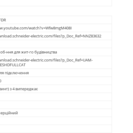
FDR
ww.youtube.com/watch?v=Wfw8mgM408I
wnload.schneider-electric.com/files?p_Doc_Ref=NNZ83632
об-ння для жит-го будівництва
wnload.schneider-electric.com/files?p_Doc_Ref=UAM-
ESHDFULLCAT
для підключення
0
винт) з 4 випереджає
мерційний