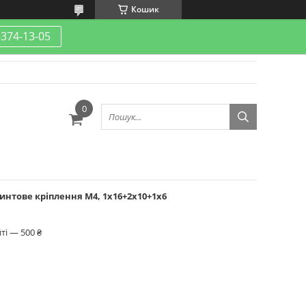
Кошик
-374-13-05
интове кріплення М4, 1x16+2x10+1x6
ті — 500 ₴