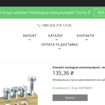
 те що шукали? Необхідна консультація? Тисни !!!
063
+380 (63) 374-13-05
RASSVET
КАТАЛОГ
КОНТАКТИ
ОПЛАТА ТА ДОСТАВКА
Клемні колодки неізольовані, гв
135,36 ₴
Мінімальна сума замовлення на сай
В наявності
Код:
MIP99037
Купити