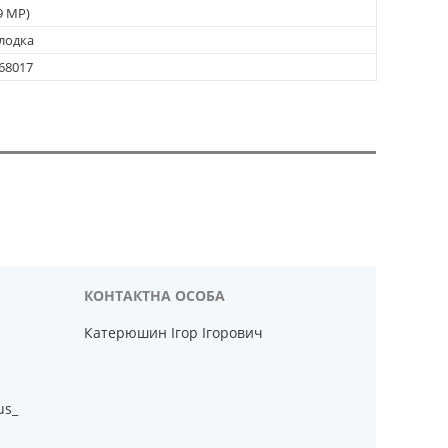
9 MP)
лодка
68017
Катерюшин Ігор Ігорович
us_