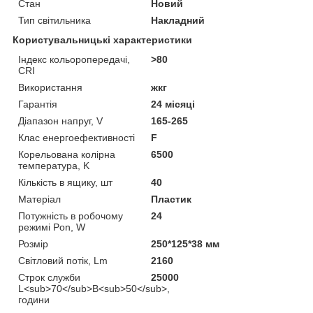
Стан
Новий
Тип світильника
Накладний
Користувальницькі характеристики
Індекс кольоропередачі,
>80
CRI
Використання
жкг
Гарантія
24 місяці
Діапазон напруг, V
165-265
Клас енергоефективності
F
Корельована колірна
6500
температура, K
Кількість в ящику, шт
40
Матеріал
Пластик
Потужність в робочому
24
режимі Pon, W
Розмір
250*125*38 мм
Світловий потік, Lm
2160
Строк служби
25000
L<sub>70</sub>B<sub>50</sub>,
години