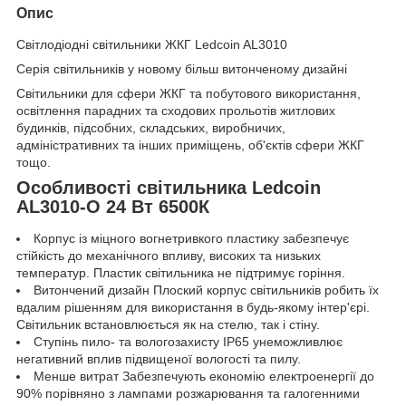
Опис
Світлодіодні світильники ЖКГ Ledcoin AL3010
Серія світильників у новому більш витонченому дизайні
Світильники для сфери ЖКГ та побутового використання,
освітлення парадних та сходових прольотів житлових
будинків, підсобних, складських, виробничих,
адміністративних та інших приміщень, об'єктів сфери ЖКГ
тощо.
Особливості світильника Ledcoin
AL3010-O 24 Вт 6500К
Корпус із міцного вогнетривкого пластику забезпечує
стійкість до механічного впливу, високих та низьких
температур. Пластик світильника не підтримує горіння.
Витончений дизайн Плоский корпус світильників робить їх
вдалим рішенням для використання в будь-якому інтер'єрі.
Світильник встановлюється як на стелю, так і стіну.
Ступінь пило- та вологозахисту IP65 унеможливлює
негативний вплив підвищеної вологості та пилу.
Менше витрат Забезпечують економію електроенергії до
90% порівняно з лампами розжарювання та галогенними