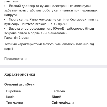
лампами.
Якісний драйвер та сучасні електронні комплектуючі
забезпечують стабільну роботу світильників при перепадах
напруги.
Якість світла Рівне комфортне світіння без мерехтіння та
пульсацій. Миттєве включення. CRI⩾80
Висока енергоефективність 90лм/Вт забезпечує більш
яскраве світло в порівнянні з аналогами.
Гарантія 2 роки
Технічні характеристики можуть змінюватись залежно від
партії
Приховати
Характеристики
Основні атрибути
Виробник
Ledcoin
Колір
Білий
Тип лампи
Світлодіодна