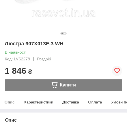
Люстра 907X013F-3 WH
В наявності
Код: LVS2278
Роздріб
1 846
₴
Купити
Опис
Характеристики
Доставка
Оплата
Умови п
Опис