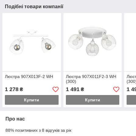
Подібні товари компанії
Люстра 907X013F-2 WH
Люстра 907X011F2-3 WH
Люст
(300)
(300
1 278
1 491
1 4
₴
₴
Купити
Купити
Про нас
88% позитивних з 8 відгуків за рік