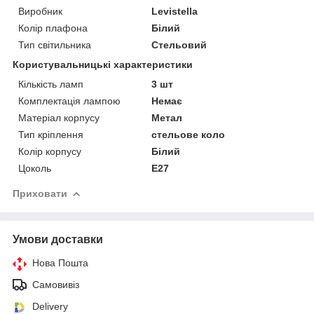
Виробник
Levistella
Колір плафона
Білий
Тип світильника
Стельовий
Користувальницькі характеристики
Кількість ламп
3 шт
Комплектація лампою
Немає
Матеріал корпусу
Метал
Тип кріплення
стельове коло
Колір корпусу
Білий
Цоколь
E27
Приховати
Умови доставки
Нова Пошта
Самовивіз
Delivery