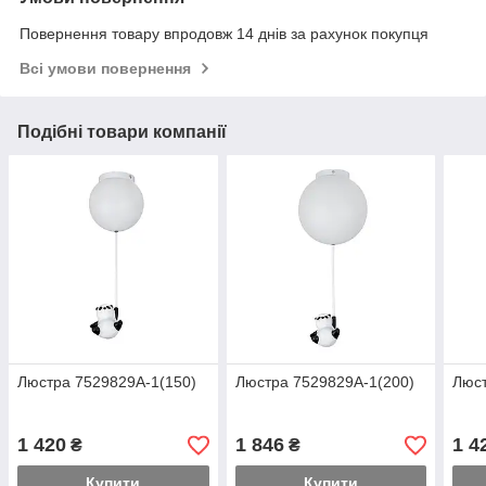
Повернення товару впродовж 14 днів за рахунок покупця
Всі умови повернення
Подібні товари компанії
Люстра 7529829A-1(150)
Люстра 7529829A-1(200)
Люст
1 420
1 846
1 4
₴
₴
Купити
Купити