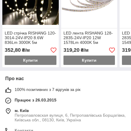
LED стрічка RISHANG 120-
LED лента RISHANG 128-
LED 
3014-24V-IP20 8.6W
2835-24V-IP20 12W
2835
836Lm 3000K 5м
1578Lm 4000K 5м
154
(RD08C0GC-WW)
(RD00C8TC-A-NW)
(RD
352,80
319,20
319
₴/м
₴/м
Купити
Купити
Про нас
100% позитивних з 7 відгуків за рік
Працює з 26.03.2015
м. Київ
Петропавловская вулиця, 6, Петропавлівська Борщагівка,
Київська обл., 08130, Київ, Україна
Контакти