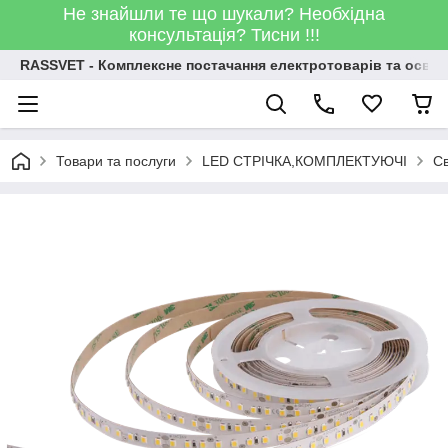
Не знайшли те що шукали? Необхідна
консультація? Тисни !!!
RASSVET - Комплексне постачання електротоварів та освіт
Товари та послуги
LED СТРІЧКА,КОМПЛЕКТУЮЧІ
Св