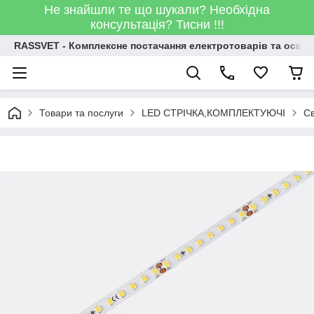
Не знайшли те що шукали? Необхідна
консультація? Тисни !!!
RASSVET - Комплексне постачання електротоварів та освіт
Товари та послуги
LED СТРІЧКА,КОМПЛЕКТУЮЧІ
Св