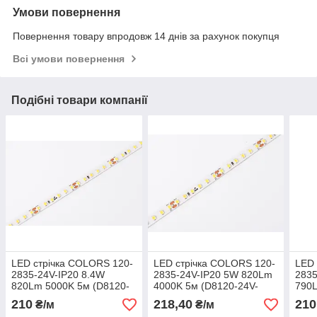
Умови повернення
Повернення товару впродовж 14 днів за рахунок покупця
Всі умови повернення
Подібні товари компанії
LED стрічка COLORS 120-
LED стрічка COLORS 120-
LED 
2835-24V-IP20 8.4W
2835-24V-IP20 5W 820Lm
2835
820Lm 5000K 5м (D8120-
4000K 5м (D8120-24V-
790L
24V-8mm-DW)
8mm-5W-NW9)
24V
210
218,40
210
₴/м
₴/м