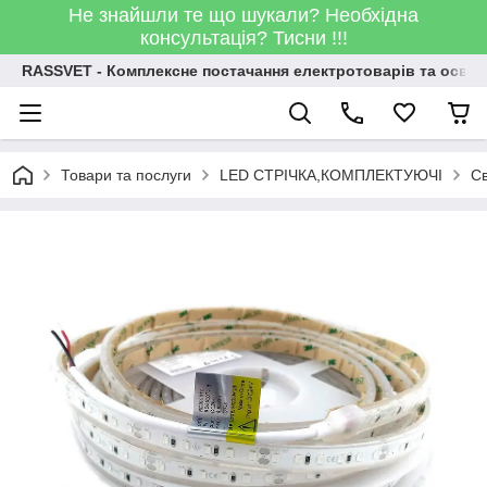
Не знайшли те що шукали? Необхідна
консультація? Тисни !!!
RASSVET - Комплексне постачання електротоварів та освіт
Товари та послуги
LED СТРІЧКА,КОМПЛЕКТУЮЧІ
Св