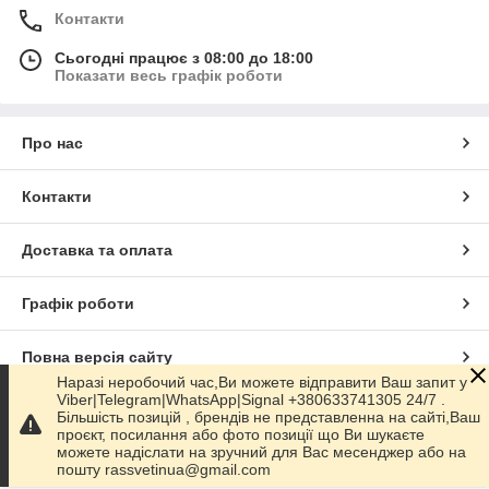
Контакти
Сьогодні працює з 08:00 до 18:00
Показати весь графік роботи
Про нас
Контакти
Доставка та оплата
Графік роботи
Повна версія сайту
Наразі неробочий час,Ви можете відправити Ваш запит у
Viber|Telegram|WhatsApp|Signal +380633741305 24/7 .
Сайт створено на маркетплейсі
Prom.ua
Більшість позицій , брендів не представленна на сайті,Ваш
проєкт, посилання або фото позиції що Ви шукаєте
можете надіслати на зручний для Вас месенджер або на
Політика конфіденційності
пошту rassvetinua@gmail.com