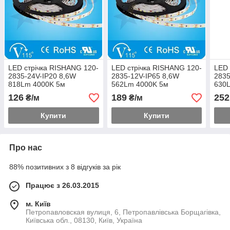
LED стрічка RISHANG 120-
LED стрічка RISHANG 120-
LED 
2835-24V-IP20 8,6W
2835-12V-IP65 8,6W
2835
818Lm 4000K 5м
562Lm 4000K 5м
630
(RN08C0TC-B-NW)
(RN68C0TA-B-NW)
(RN
126
189
252
₴/м
₴/м
Купити
Купити
Про нас
88% позитивних з 8 відгуків за рік
Працює з 26.03.2015
м. Київ
Петропавловская вулиця, 6, Петропавлівська Борщагівка,
Київська обл., 08130, Київ, Україна