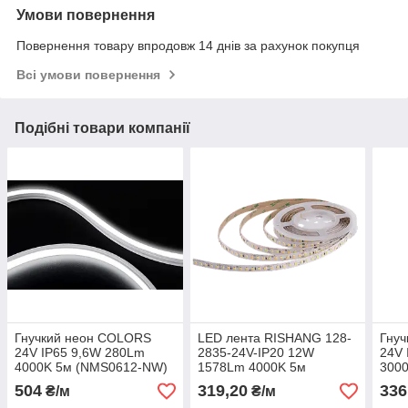
Умови повернення
Повернення товару впродовж 14 днів за рахунок покупця
Всі умови повернення
Подібні товари компанії
Гнучкий неон COLORS
LED лента RISHANG 128-
Гну
24V IP65 9,6W 280Lm
2835-24V-IP20 12W
24V 
4000K 5м (NMS0612-NW)
1578Lm 4000K 5м
300
(RD00C8TC-A-NW)
504
319,20
336
₴/м
₴/м