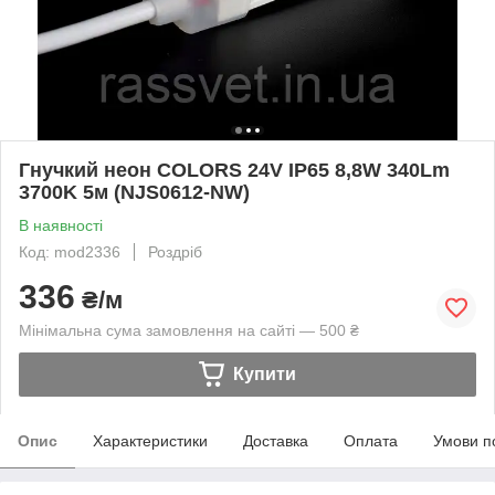
Гнучкий неон COLORS 24V IP65 8,8W 340Lm
3700K 5м (NJS0612-NW)
В наявності
Код: mod2336
Роздріб
336
₴/м
Мінімальна сума замовлення на сайті — 500 ₴
Купити
Опис
Характеристики
Доставка
Оплата
Умови п