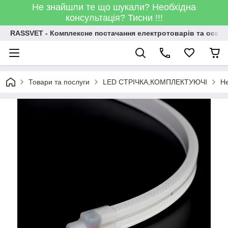
Не знайшли те що шукали? Необхідна
консультація? Тисни !!!
RASSVET - Комплексне постачання електротоварів та освіт
Товари та послуги
LED СТРІЧКА,КОМПЛЕКТУЮЧІ
Не