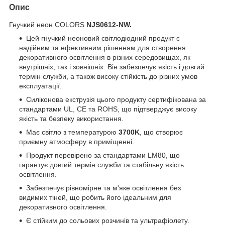
Опис
Гнучкий неон COLORS
NJS0612-NW
.
Цей гнучкий неоновий світлодіодний продукт є
надійним та ефективним рішенням для створення
декоративного освітлення в різних середовищах, як
внутрішніх, так і зовнішніх. Він забезпечує якість і довгий
термін служби, а також високу стійкість до різних умов
експлуатації.
Силіконова екструзія цього продукту сертифікована за
стандартами UL, CE та ROHS, що підтверджує високу
якість та безпеку використання.
Має світло з температурою
3700K
, що створює
приємну атмосферу в приміщенні.
Продукт перевірено за стандартами LM80, що
гарантує довгий термін служби та стабільну якість
освітлення.
Забезпечує рівномірне та м'яке освітлення без
видимих тіней, що робить його ідеальним для
декоративного освітлення.
Є стійким до сольових розчинів та ультрафіолету.